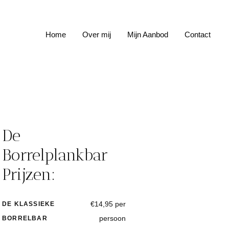
Home
Over mij
Mijn Aanbod
Contact
De
Borrelplankbar
Prijzen:
€14,95 per
DE KLASSIEKE
persoon
BORRELBAR